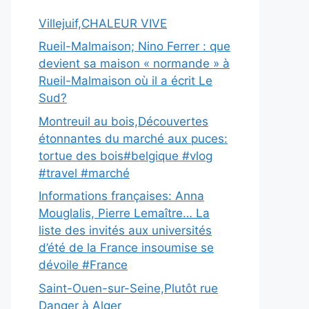
Villejuif,CHALEUR VIVE
Rueil-Malmaison; Nino Ferrer : que
devient sa maison « normande » à
Rueil-Malmaison où il a écrit Le
Sud?
Montreuil au bois,Découvertes
étonnantes du marché aux puces:
tortue des bois#belgique #vlog
#travel #marché
Informations françaises: Anna
Mouglalis, Pierre Lemaître… La
liste des invités aux universités
d’été de la France insoumise se
dévoile #France
Saint-Ouen-sur-Seine,Plutôt rue
Danger à Alger