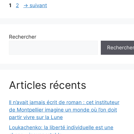
Page
Page
1
2
→
suivant
Rechercher
Recherche
Articles récents
Il n’avait jamais écrit de roman : cet instituteur
de Montpellier imagine un monde où l’on doit
partir vivre sur la Lune
Loukachenko: la liberté individuelle est une