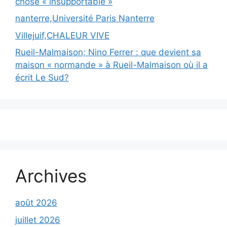
chose « insupportable »
nanterre,Université Paris Nanterre
Villejuif,CHALEUR VIVE
Rueil-Malmaison; Nino Ferrer : que devient sa
maison « normande » à Rueil-Malmaison où il a
écrit Le Sud?
Archives
août 2026
juillet 2026