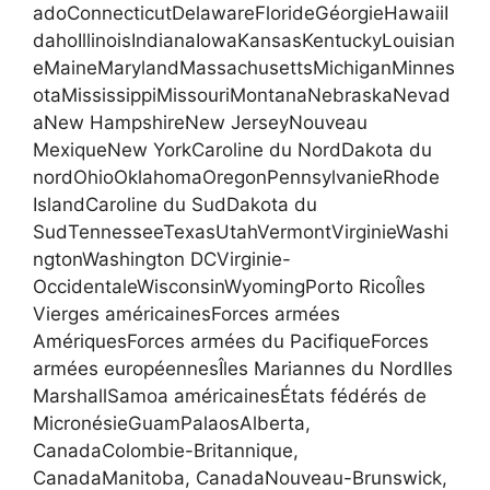
adoConnecticutDelawareFlorideGéorgieHawaiiI
dahoIllinoisIndianaIowaKansasKentuckyLouisian
eMaineMarylandMassachusettsMichiganMinnes
otaMississippiMissouriMontanaNebraskaNevad
aNew HampshireNew JerseyNouveau
MexiqueNew YorkCaroline du NordDakota du
nordOhioOklahomaOregonPennsylvanieRhode
IslandCaroline du SudDakota du
SudTennesseeTexasUtahVermontVirginieWashi
ngtonWashington DCVirginie-
OccidentaleWisconsinWyomingPorto RicoÎles
Vierges américainesForces armées
AmériquesForces armées du PacifiqueForces
armées européennesÎles Mariannes du NordIles
MarshallSamoa américainesÉtats fédérés de
MicronésieGuamPalaosAlberta,
CanadaColombie-Britannique,
CanadaManitoba, CanadaNouveau-Brunswick,