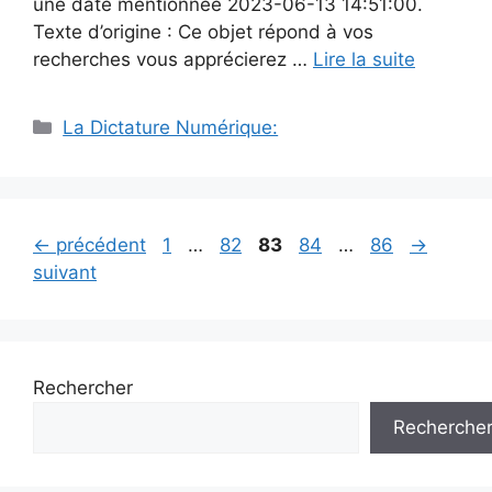
une date mentionnée 2023-06-13 14:51:00.
Texte d’origine : Ce objet répond à vos
recherches vous apprécierez …
Lire la suite
Catégories
La Dictature Numérique:
Page
Page
Page
Page
Page
←
précédent
1
…
82
83
84
…
86
→
suivant
Rechercher
Recherche