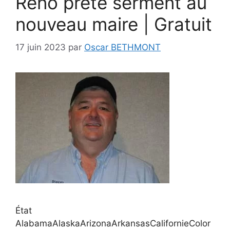
Reno prête serment au
nouveau maire | Gratuit
17 juin 2023
par
Oscar BETHMONT
État
AlabamaAlaskaArizonaArkansasCalifornieColor