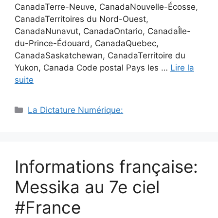
CanadaTerre-Neuve, CanadaNouvelle-Écosse,
CanadaTerritoires du Nord-Ouest,
CanadaNunavut, CanadaOntario, CanadaÎle-
du-Prince-Édouard, CanadaQuebec,
CanadaSaskatchewan, CanadaTerritoire du
Yukon, Canada Code postal Pays les …
Lire la
suite
Catégories
La Dictature Numérique:
Informations française:
Messika au 7e ciel
#France