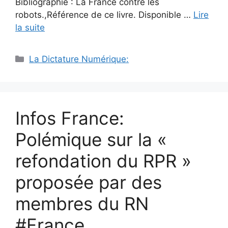
Bibliographie : La France contre les
robots.,Référence de ce livre. Disponible …
Lire
la suite
Catégories
La Dictature Numérique:
Infos France:
Polémique sur la «
refondation du RPR »
proposée par des
membres du RN
#France