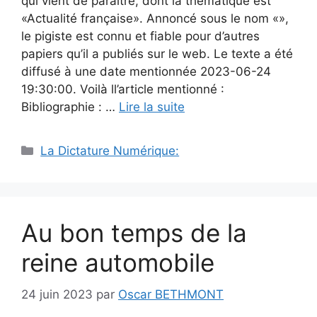
qui vient de paraître, dont la thématique est
«Actualité française». Annoncé sous le nom «»,
le pigiste est connu et fiable pour d’autres
papiers qu’il a publiés sur le web. Le texte a été
diffusé à une date mentionnée 2023-06-24
19:30:00. Voilà ll’article mentionné :
Bibliographie : …
Lire la suite
Catégories
La Dictature Numérique:
Au bon temps de la
reine automobile
24 juin 2023
par
Oscar BETHMONT