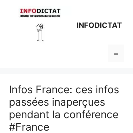
Aller
au
contenu
INFODICTAT
Menu
Infos France: ces infos
passées inaperçues
pendant la conférence
#France