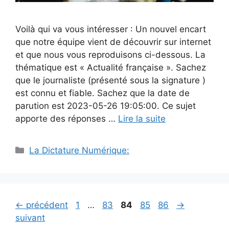
Voilà qui va vous intéresser : Un nouvel encart
que notre équipe vient de découvrir sur internet
et que nous vous reproduisons ci-dessous. La
thématique est « Actualité française ». Sachez
que le journaliste (présenté sous la signature )
est connu et fiable. Sachez que la date de
parution est 2023-05-26 19:05:00. Ce sujet
apporte des réponses …
Lire la suite
Catégories
La Dictature Numérique:
Page
Page
Page
Page
Page
←
précédent
1
…
83
84
85
86
→
suivant