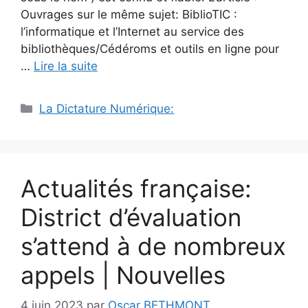
Ouvrages sur le même sujet: BiblioTIC :
l’informatique et l’Internet au service des
bibliothèques/Cédéroms et outils en ligne pour
…
Lire la suite
Catégories
La Dictature Numérique:
Actualités française:
District d’évaluation
s’attend à de nombreux
appels | Nouvelles
4 juin 2023
par
Oscar BETHMONT