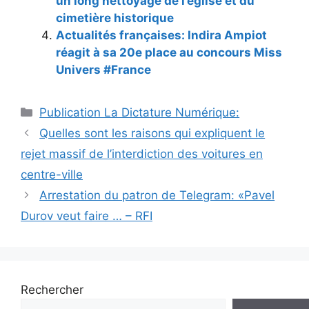
un long nettoyage de l’église et du
cimetière historique
Actualités françaises: Indira Ampiot
réagit à sa 20e place au concours Miss
Univers #France
Catégories
Publication La Dictature Numérique:
Quelles sont les raisons qui expliquent le
rejet massif de l’interdiction des voitures en
centre-ville
Arrestation du patron de Telegram: «Pavel
Durov veut faire … – RFI
Rechercher