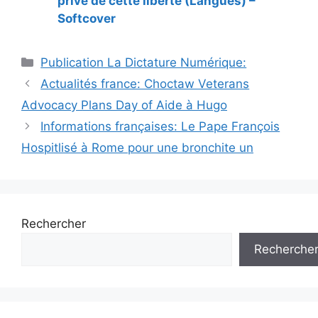
privé de cette liberté (Langues) –
Softcover
Catégories
Publication La Dictature Numérique:
Actualités france: Choctaw Veterans
Advocacy Plans Day of Aide à Hugo
Informations françaises: Le Pape François
Hospitlisé à Rome pour une bronchite un
Rechercher
Recherche