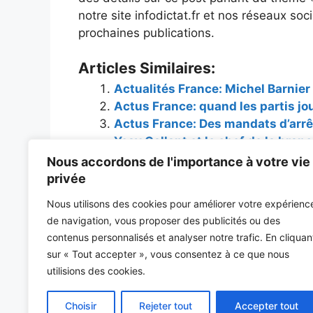
notre site infodictat.fr et nos réseaux so
prochaines publications.
Articles Similaires:
Actualités France: Michel Barnier
Actus France: quand les partis jo
Actus France: Des mandats d’arrê
Yoav Gallant et le chef de la br
Actus france: Le lycée de Paris a
Nous accordons de l'importance à votre vie
2025 | Nouvelles
privée
Nous utilisons des cookies pour améliorer votre expérienc
Catégories
Rubrique La Dictature Numérique:
de navigation, vous proposer des publicités ou des
Infos france: Bureau du shérif du comté de Riv
contenus personnalisés et analyser notre trafic. En cliquan
cautionnements de cautionnement
sur « Tout accepter », vous consentez à ce que nous
Actualités nationales: depuis l’étranger, la Fr
utilisions des cookies.
#France
Choisir
Rejeter tout
Accepter tout