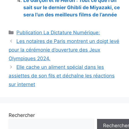
Le Garçon et le Héron : Tout ce que l’on
sait sur le dernier Ghibli de Miyazaki, ce
sera l’un des meilleurs films de l’année
Catégories
Publication La Dictature Numérique:
Les notaires de Paris montrent un doigt levé
pour la cérémonie d’ouverture des Jeux
Olympiques 2024.
Elle cache un aliment spécial dans les
assiettes de son fils et déchaîne les réactions
sur internet
Rechercher
Recherche