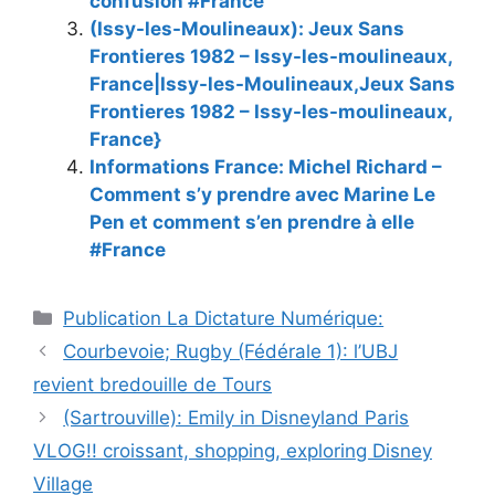
confusion #France
(Issy-les-Moulineaux): Jeux Sans
Frontieres 1982 – Issy-les-moulineaux,
France|Issy-les-Moulineaux,Jeux Sans
Frontieres 1982 – Issy-les-moulineaux,
France}
Informations France: Michel Richard –
Comment s’y prendre avec Marine Le
Pen et comment s’en prendre à elle
#France
Catégories
Publication La Dictature Numérique:
Courbevoie; Rugby (Fédérale 1): l’UBJ
revient bredouille de Tours
(Sartrouville): Emily in Disneyland Paris
VLOG!! croissant, shopping, exploring Disney
Village