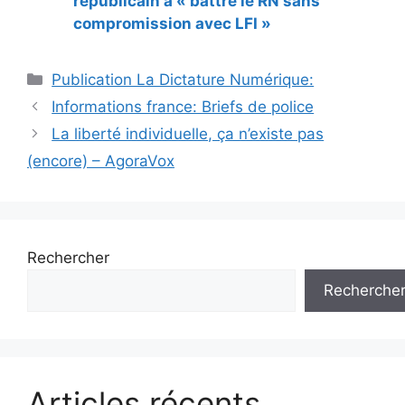
républicain à « battre le RN sans
compromission avec LFI »
Catégories
Publication La Dictature Numérique:
Informations france: Briefs de police
La liberté individuelle, ça n’existe pas
(encore) – AgoraVox
Rechercher
Recherche
Articles récents