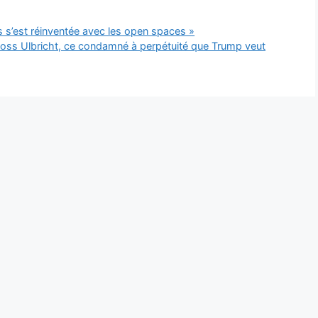
rps s’est réinventée avec les open spaces »
Ross Ulbricht, ce condamné à perpétuité que Trump veut