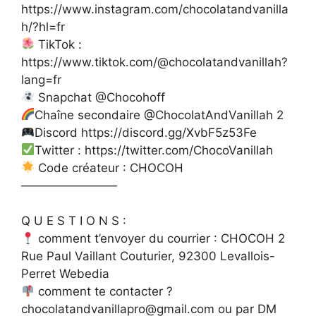
https://www.instagram.com/chocolatandvanilla
h/?hl=fr
TikTok :
https://www.tiktok.com/@chocolatandvanillah?
lang=fr
Snapchat @Chocohoff
Chaîne secondaire @ChocolatAndVanillah 2
Discord https://discord.gg/XvbF5z53Fe
Twitter : https://twitter.com/ChocoVanillah
Code créateur : CHOCOH
————————
Q U E S T I O N S :
comment t’envoyer du courrier : CHOCOH 2
Rue Paul Vaillant Couturier, 92300 Levallois-
Perret Webedia
comment te contacter ?
chocolatandvanillapro@gmail.com ou par DM