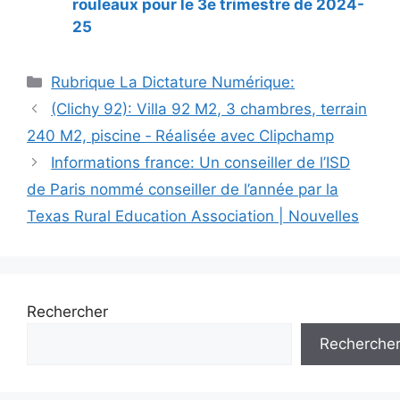
rouleaux pour le 3e trimestre de 2024-
25
Catégories
Rubrique La Dictature Numérique:
(Clichy 92): Villa 92 M2, 3 chambres, terrain
240 M2, piscine ‐ Réalisée avec Clipchamp
Informations france: Un conseiller de l’ISD
de Paris nommé conseiller de l’année par la
Texas Rural Education Association | Nouvelles
Rechercher
Recherche