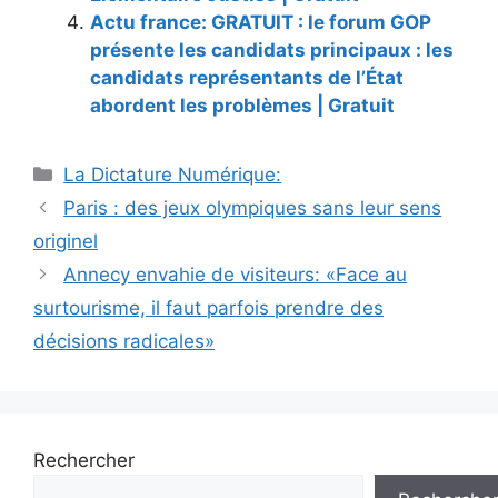
Actu france: GRATUIT : le forum GOP
présente les candidats principaux : les
candidats représentants de l’État
abordent les problèmes | Gratuit
Catégories
La Dictature Numérique:
Paris : des jeux olympiques sans leur sens
originel
Annecy envahie de visiteurs: «Face au
surtourisme, il faut parfois prendre des
décisions radicales»
Rechercher