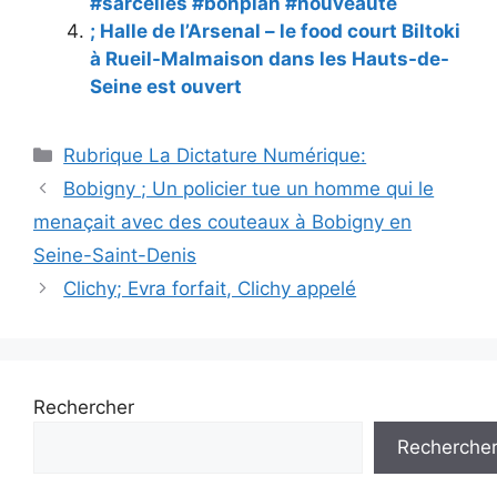
#sarcelles #bonplan #nouveauté
; Halle de l’Arsenal – le food court Biltoki
à Rueil-Malmaison dans les Hauts-de-
Seine est ouvert
Catégories
Rubrique La Dictature Numérique:
Bobigny ; Un policier tue un homme qui le
menaçait avec des couteaux à Bobigny en
Seine-Saint-Denis
Clichy; Evra forfait, Clichy appelé
Rechercher
Recherche