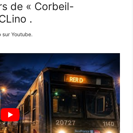
rs de « Corbeil-
CLino .
o sur Youtube.