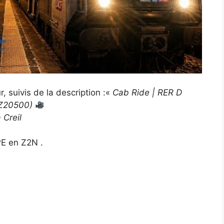
, suivis de la description :«
Cab Ride | RER D
 (Z20500)
 Creil
E en Z2N .