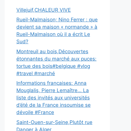
Villejuif,CHALEUR VIVE
Rueil-Malmaison; Nino Ferrer : que
devient sa maison « normande » à
Rueil-Malmaison où il a écrit Le
Sud?
Montreuil au bois,Découvertes
étonnantes du marché aux puces:
tortue des bois#belgique #vlog
#travel #marché
Informations françaises: Anna
Mouglalis, Pierre Lemaître… La
liste des invités aux universités
d’été de la France insoumise se
dévoile #France
Saint-Ouen-sur-Seine,Plutôt rue
Danger à Alger